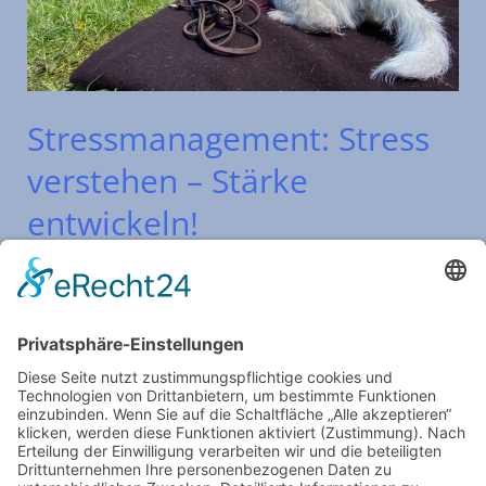
Stressmanagement: Stress
verstehen – Stärke
entwickeln!
Lebensstil
/
Saskia Stahmer
Viele Menschen setzten Stress mit zu viel Arbeit
gleich. Doch Stress ist so viel mehr. Stressregulation
beginnt erst dann, wenn wir verstehen, was im
Körper wirklich passiert.
Weiterlesen »